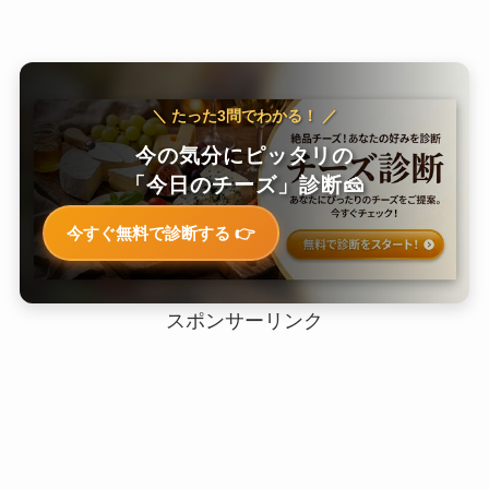
＼ たった3問でわかる！ ／
今の気分にピッタリの
「今日のチーズ」診断🧀
今すぐ無料で診断する 👉
スポンサーリンク