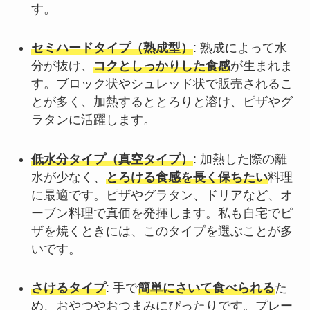
す。
セミハードタイプ（熟成型）
: 熟成によって水
分が抜け、
コクとしっかりした食感
が生まれま
す。ブロック状やシュレッド状で販売されるこ
とが多く、加熱するととろりと溶け、ピザやグ
ラタンに活躍します。
低水分タイプ（真空タイプ）
: 加熱した際の離
水が少なく、
とろける食感を長く保ちたい
料理
に最適です。ピザやグラタン、ドリアなど、オ
ーブン料理で真価を発揮します。私も自宅でピ
ザを焼くときには、このタイプを選ぶことが多
いです。
さけるタイプ
: 手で
簡単にさいて食べられる
た
め、おやつやおつまみにぴったりです。プレー