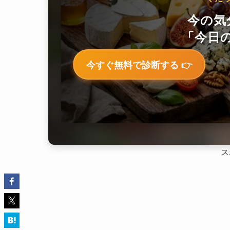
今の気
「今日の
今すぐ無料で診断する 👉
ス