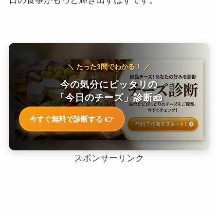
日の食事がもっと輝き出すはずです。
＼ たった3問でわかる！ ／
今の気分にピッタリの
「今日のチーズ」診断🧀
今すぐ無料で診断する 👉
スポンサーリンク