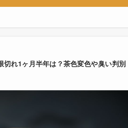
限切れ1ヶ月半年は？茶色変色や臭い判別