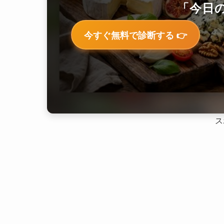
「今日の
今すぐ無料で診断する 👉
ス