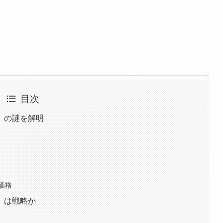
目次
」の謎を解明
価格
」は戦略か