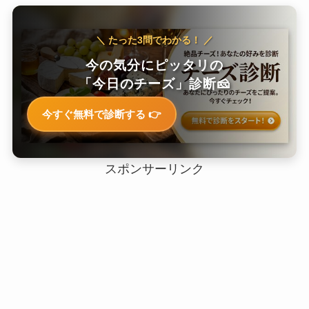
＼ たった3問でわかる！ ／
今の気分にピッタリの
「今日のチーズ」診断🧀
今すぐ無料で診断する 👉
スポンサーリンク