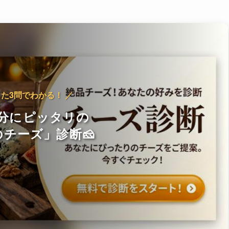
った3問でわかる！ ／
分にピッタリの
チーズ」診断🧀