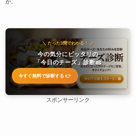
か。
＼ たった3問でわかる！ ／
今の気分にピッタリの
「今日のチーズ」診断🧀
今すぐ無料で診断する 👉
スポンサーリンク